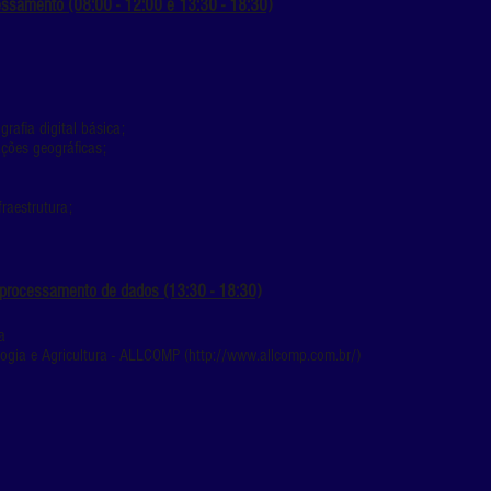
ssamento (08:00 - 12:00 e 13:30 - 18:30)
afia digital básica;
ções geográficas;
raestrutura;
 processamento de dados (13:30 - 18:3
0)
a
logia e Agricultura - ALLCOMP (
http://www.allcomp.com.br/)