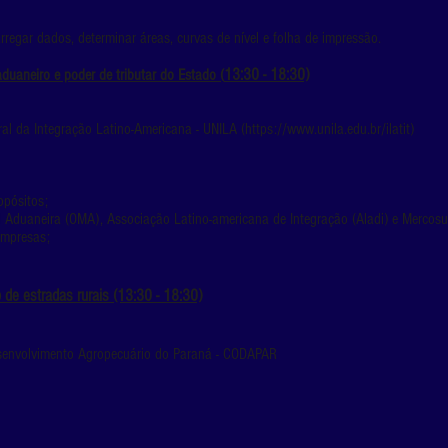
egar dados, determinar áreas, curvas de nível e folha de impressão.
13:30 - 18:3
0)
aduaneiro e poder de tributar do Estado (
ral da Integração Latino-Americana - UNILA (
https://www.unila.edu.br/ilatit)
opósitos;
 Aduaneira (OMA), Associação Latino-americana de Integração (Aladi) e Mercosu
 empresas;
de estradas rurais (13:30 - 18:3
0)
esenvolvimento Agropecuário do Paraná - CODAPAR