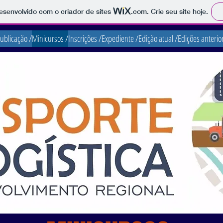
 desenvolvido com o criador de sites
.com
. Crie seu site hoje.
ublicação /
Minicursos /
Inscrições /
Expediente /
Edição atual /
Edições anterio