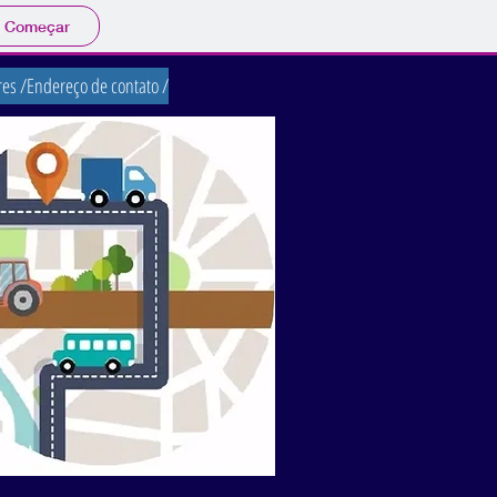
Começar
res /
Endereço de contato /