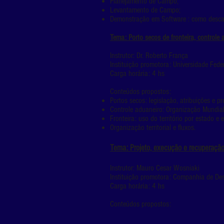
Planejamento de Campo;
Levantamento de Campo;
Demonstração em Software : como descarr
Tema: Porto secos de fronteira, controle 
Instrutor: Dr. Roberto França
Instituição promotora: Universidade Fede
Carga horária: 4 hs
Conteúdos propostos:
Portos secos: legislação, atribuições e pr
Controle aduaneiro: Organização Mundial
Fronteira: uso do território por estado e
Organização territorial e fluxos.
Tema: Projeto, execução e recuperação 
Instrutor: Mauro Cesar Wosniaki
Instituição promotora: Companhia de D
Carga horária: 4 hs
Conteúdos propostos: