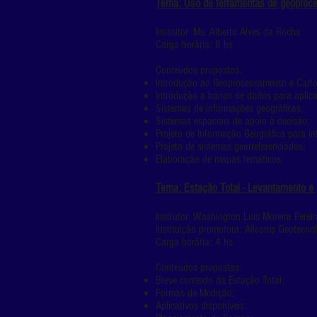
Tema: Uso de ferramentas de geoproce
Instrutor: Ms. Alberto Alves da Rocha
Carga horária: 8 hs
Conteúdos propostos:
Introdução ao Geoprocessamento e Cartogr
Introdução a banco de dados para aplica
Sistemas de informações geográficas;
Sistemas espaciais de apoio à decisão;
Projeto de Informação Geográfica para inf
Projeto de sistemas georreferenciados;
Elaboração de mapas temáticos.
Tema: Estação Total - Levantamento e
Instrutor: Washington Luís Moreira Pereir
Instituição promotora: Allcomp Geotecno
Carga horária: 4 hs
Conteúdos propostos:
Breve contexto da Estação Total;
Formas de Medição;
Aplicativos disponíveis;