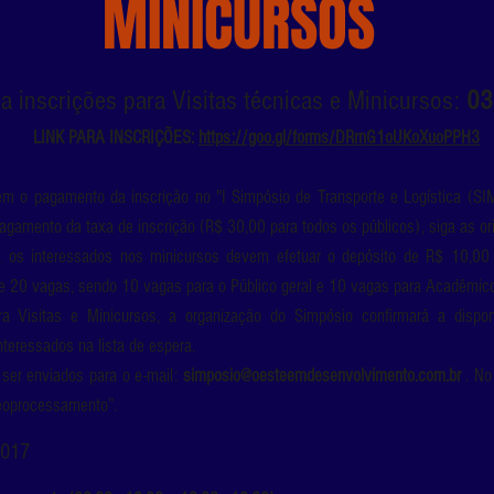
MINICURSOS
a inscrições para Visitas técnicas e Minicursos:
03
LINK PARA INSCRIÇÕES:
https://goo.gl/forms/DRrnG1oUKoXuoPPH3
m o pagamento da inscrição no "I Simpósio de Transporte e Logística (SI
 pagamento da taxa de inscrição (R$ 30,00 para todos os públicos), siga as o
, os interessados nos minicursos devem efetuar o depósito de R$ 10,00
de 20 vagas, sendo 10 vagas para o Público geral e 10 vagas para Acadêmic
ra Visitas e Minicursos, a organização do Simpósio confirmará a dispo
teressados na lista de espera.
ser enviados para o e-mail:
simposio@oesteemdesenvolvimento.com.br
. No
Geoprocessamento”.
2017